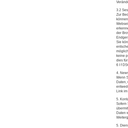
Verände
3.2 Se
Zur Bed
können.
Webseit
erkenn
der Bro
Endgerä
Sie kön
entsche
möglich
keine 
dies fü
6 I f D
4. News
Wenn Si
Daten, 
entwed
Link im
5. Kont
Sofern 
übermit
Daten w
Weiter
5. Dien