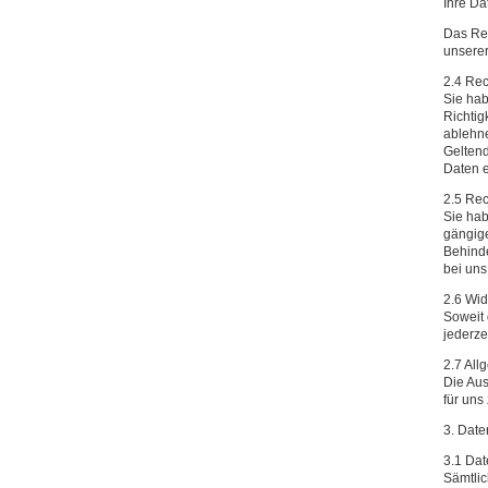
Ihre Da
Das Rec
unserer
2.4 Rec
Sie hab
Richtig
ablehne
Geltend
Daten e
2.5 Rec
Sie hab
gängig
Behinde
bei uns
2.6 Wid
Soweit 
jederze
2.7 Al
Die Aus
für uns
3. Date
3.1 Dat
Sämtlic