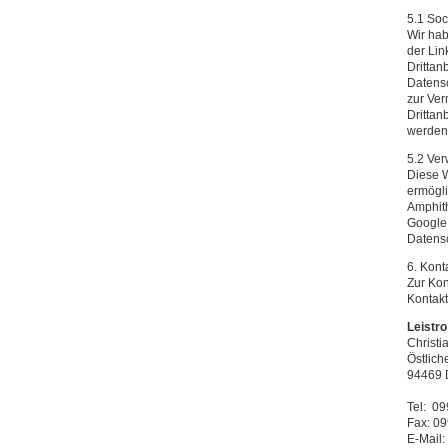
5.1 Soc
Wir hab
der Lin
Drittan
Datensc
zur Ver
Drittan
werden
5.2 Ve
Diese W
ermögli
Amphit
Google 
Datensc
6. Kon
Zur Ko
Kontakt
Leistro
Christi
Östlich
94469 
Tel: 09
Fax: 09
E-Mail: 