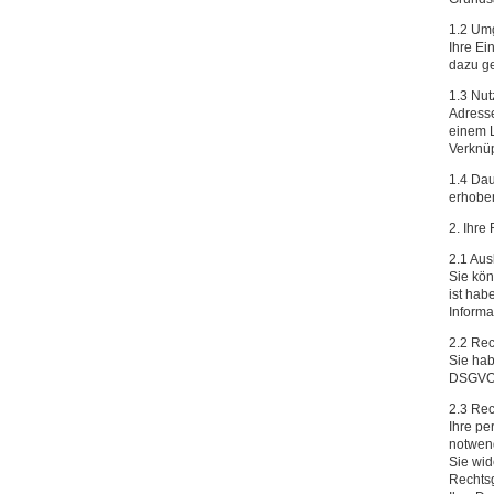
1.2 Umg
Ihre Ei
dazu ge
1.3 Nut
Adresse
einem L
Verknüp
1.4 Da
erhoben
2. Ihre
2.1 Aus
Sie kön
ist hab
Informa
2.2 Rec
Sie hab
DSGVO 
2.3 Re
Ihre pe
notwen
Sie wid
Rechtsg