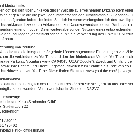
ial-Media-Links
en ggf. bei den über Links von dieser Website zu erreichenden Drittanbietern eig
ks gelangen Sie auf die jeweiligen Internetseiten der Drittanbieter (z.B. Facebook, T
bieter aufgerufen haben, befinden Sie sich im Verantwortungsbereich des jeweilige
hutzerklärung bzw. deren Erklärungen zur Datenverwendung gelten. Wir haben hie
meidung einer unnötigen Datenweitergabe vor der Nutzung eines entsprechenden L
bieter auszuloggen, damit nicht schon durch die Verwendung des Links u.U. Nutzungs
 können.
rwendung von Youtube
ebseite und die integrierten Angebote können sogenannte Einbettungen von Vide
chen die Verbindung zu YouTube und den dort hinterlegten Videos. YouTube ist ei
heatre Parkway, Mountain View, CA 94043, USA (“Google”). Zweck und Umfang d
sowie Ihre Rechte und Einstellungsmöglichkeiten zum Schutz als Kunde von YouT
hutzhinweisen von YouTube. Diese finden Sie unter: www.youtube.com/t/privacy/.
taktaufnahme
ntaktaufnahme bezüglich des Datenschutzes können Sie sich gern an uns unter V
möglichkeiten wenden. Verantwortlicher im Sinne der DSGVO:
 Lichtdesign
an Lein und Klaus Strohmaier GdbR
er Stadtgraben 22
Deggendorf
91 / 30942
91 / 30492
info[at]leistro-lichtdesign.de