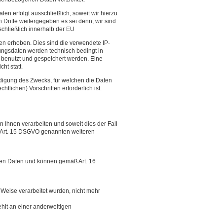
 erfolgt ausschließlich, soweit wir hierzu
n Dritte weitergegeben es sei denn, wir sind
schließlich innerhalb der EU
n erhoben. Dies sind die verwendete IP-
zungsdaten werden technisch bedingt in
e benutzt und gespeichert werden. Eine
ht statt.
igung des Zwecks, für welchen die Daten
lichen) Vorschriften erforderlich ist.
Ihnen verarbeiten und soweit dies der Fall
n Art. 15 DSGVO genannten weiteren
nen Daten und können gemäß Art. 16
 Weise verarbeitet wurden, nicht mehr
fehlt an einer anderweitigen