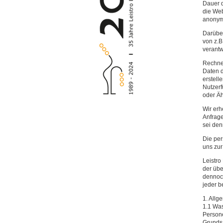
Dauer d
die Web
anonym 
Darübe
von z.B
verant
Rechner
Daten d
erstell
Nutzerf
oder Äh
Wir erh
Anfrage
sei den
Die per
uns zur
Leistro
der übe
dennoch
jeder b
1. Allg
1.1 Wa
Persone
Grundsa