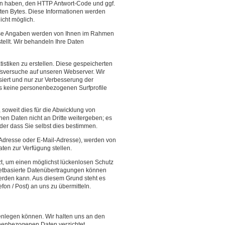
en haben, den HTTP Antwort-Code und ggf.
rten Bytes. Diese Informationen werden
icht möglich.
iese Angaben werden von Ihnen im Rahmen
tellt. Wir behandeln Ihre Daten
tiken zu erstellen. Diese gespeicherten
fsversuche auf unseren Webserver. Wir
siert und nur zur Verbesserung der
us keine personenbezogenen Surfprofile
soweit dies für die Abwicklung von
nen Daten nicht an Dritte weitergeben; es
oder dass Sie selbst dies bestimmen.
 Adresse oder E-Mail-Adresse), werden von
aten zur Verfügung stellen.
t, um einen möglichst lückenlosen Schutz
rnetbasierte Datenübertragungen können
werden kann. Aus diesem Grund steht es
on / Post) an uns zu übermitteln.
enlegen können. Wir halten uns an den
nenbezogenen Daten verzichtet.