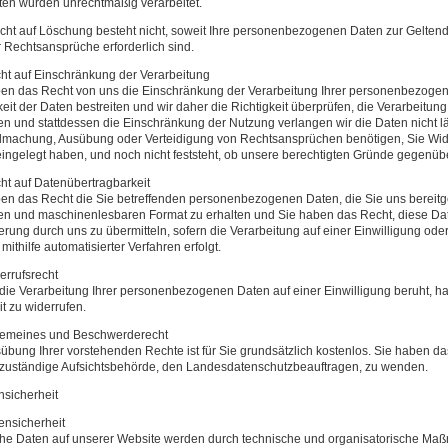
ten wurden unrechtmäßig verarbeitet.
ht auf Löschung besteht nicht, soweit Ihre personenbezogenen Daten zur Gelte
 Rechtsansprüche erforderlich sind.
ht auf Einschränkung der Verarbeitung
en das Recht von uns die Einschränkung der Verarbeitung Ihrer personenbezogen
keit der Daten bestreiten und wir daher die Richtigkeit überprüfen, die Verarbeitu
n und stattdessen die Einschränkung der Nutzung verlangen wir die Daten nicht lä
machung, Ausübung oder Verteidigung von Rechtsansprüchen benötigen, Sie Wide
ingelegt haben, und noch nicht feststeht, ob unsere berechtigten Gründe gegenü
ht auf Datenübertragbarkeit
en das Recht die Sie betreffenden personenbezogenen Daten, die Sie uns bereitgest
en und maschinenlesbaren Format zu erhalten und Sie haben das Recht, diese Da
rung durch uns zu übermitteln, sofern die Verarbeitung auf einer Einwilligung ode
 mithilfe automatisierter Verfahren erfolgt.
errufsrecht
die Verarbeitung Ihrer personenbezogenen Daten auf einer Einwilligung beruht, h
it zu widerrufen.
lgemeines und Beschwerderecht
übung Ihrer vorstehenden Rechte ist für Sie grundsätzlich kostenlos. Sie haben da
 zuständige Aufsichtsbehörde, den Landesdatenschutzbeauftragen, zu wenden.
nsicherheit
ensicherheit
he Daten auf unserer Website werden durch technische und organisatorische Maßn