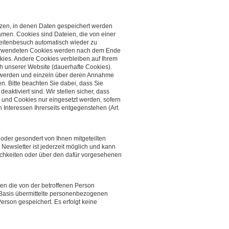
etzen, in denen Daten gespeichert werden
men. Cookies sind Dateien, die von einer
eitenbesuch automatisch wieder zu
verwendeten Cookies werden nach dem Ende
kies. Andere Cookies verbleiben auf Ihrem
 unserer Website (dauerhafte Cookies).
rt werden und einzeln über deren Annahme
. Bitte beachten Sie dabei, dass Sie
ktiviert sind. Wir stellen sicher, dass
nd Cookies nur eingesetzt werden, sofern
n Interessen Ihrerseits entgegenstehen (Art.
oder gesondert von Ihnen mitgeteilten
ewsletter ist jederzeit möglich und kann
chkeiten oder über den dafür vorgesehenen
en die von der betroffenen Person
r Basis übermittelte personenbezogenen
rson gespeichert. Es erfolgt keine