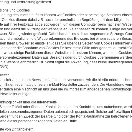
rung und Verbreitung gesichert.
ssions und Cookies
ienung des Internetauftritts können wir Cookies oder serverseitige Sessions eins
 Cookies dienen dabei z.B. auch der persönlichen Begrüßung mit dem Mitgliedsna
e auf Ihrer Festplatte abgelegt werden, um diesen Computer beim nächsten Webs
en und damit die Nutzung der Webseite an Sie anpassen zu können. Einige der 
wser-Sitzung wieder gelöscht. Dabei handelt es sich um sogenannte Sitzungs-Coo
t und ermöglichen die Wiedererkennung des Browsers bei einem späteren Besuch
nen Ihren Browser so einstellen, dass Sie über das Setzen von Cookies informie
iden oder die Annahme von Cookies für bestimmte Fälle oder generell ausschließen
erweise einige Funktionen dieser Website nicht nutzen können, wenn die Cookies dea
personenbezogenen Daten aus Sessions oder durch Cookies übernommen werden u
r die Website erforderlich ist. Somit ergibt die Abwägung, dass keine überwiegende
SGVO).
letter
e sich zu unserem Newsletter anmelden, verwenden wir die hierfür erforderlichen 
um Ihnen regelmäßig unseren E-Mail-Newsletter zuzusenden. Die Abmeldung vom N
er durch eine Nachricht an uns über die im Impressum angegebenen Kontaktmögli
 Newsletter erfolgen.
aktmöglichkeit über die Internetseite
Sie per E-Mail oder über ein Kontaktformular den Kontakt mit uns aufnehmen, werd
telten personenbezogenen Daten automatisch gespeichert. Solche auf freiwillige
erden für den Zweck der Bearbeitung oder der Kontaktaufnahme zur betroffenen Pe
gabe dieser personenbezogenen Daten an Dritte.
ste von Drittanbietern