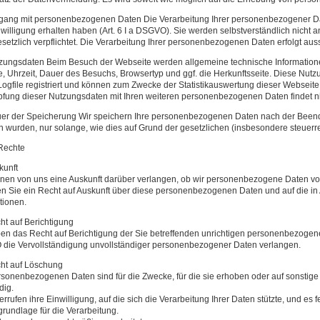
ang mit personenbezogenen Daten Die Verarbeitung Ihrer personenbezogener Daten
nwilligung erhalten haben (Art. 6 I a DSGVO). Sie werden selbstverständlich nicht a
setzlich verpflichtet. Die Verarbeitung Ihrer personenbezogenen Daten erfolgt aus
zungsdaten Beim Besuch der Webseite werden allgemeine technische Informatione
, Uhrzeit, Dauer des Besuchs, Browsertyp und ggf. die Herkunftsseite. Diese Nut
ogfile registriert und können zum Zwecke der Statistikauswertung dieser Webseit
fung dieser Nutzungsdaten mit Ihren weiteren personenbezogenen Daten findet nic
uer der Speicherung Wir speichern Ihre personenbezogenen Daten nach der Beend
 wurden, nur solange, wie dies auf Grund der gesetzlichen (insbesondere steuerrecht
 Rechte
kunft
nen von uns eine Auskunft darüber verlangen, ob wir personenbezogene Daten von 
en Sie ein Recht auf Auskunft über diese personenbezogenen Daten und auf die i
tionen.
ht auf Berichtigung
en das Recht auf Berichtigung der Sie betreffenden unrichtigen personenbezoge
die Vervollständigung unvollständiger personenbezogener Daten verlangen.
cht auf Löschung
rsonenbezogenen Daten sind für die Zwecke, für die sie erhoben oder auf sonstige
dig.
errufen ihre Einwilligung, auf die sich die Verarbeitung Ihrer Daten stützte, und es 
rundlage für die Verarbeitung.