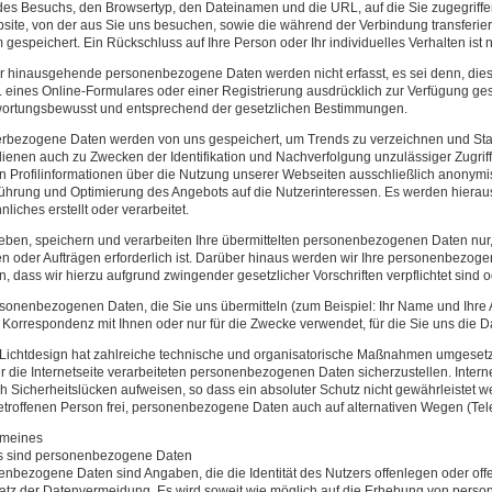
es Besuchs, den Browsertyp, den Dateinamen und die URL, auf die Sie zugegriff
site, von der aus Sie uns besuchen, sowie die während der Verbindung transferie
gespeichert. Ein Rückschluss auf Ihre Person oder Ihr individuelles Verhalten ist n
r hinausgehende personenbezogene Daten werden nicht erfasst, es sei denn, d
. eines Online-Formulares oder einer Registrierung ausdrücklich zur Verfügung ges
wortungsbewusst und entsprechend der gesetzlichen Bestimmungen.
bezogene Daten werden von uns gespeichert, um Trends zu verzeichnen und Statis
ienen auch zu Zwecken der Identifikation und Nachverfolgung unzulässiger Zugrif
en Profilinformationen über die Nutzung unserer Webseiten ausschließlich anonymi
ührung und Optimierung des Angebots auf die Nutzerinteressen. Es werden hiera
nliches erstellt oder verarbeitet.
eben, speichern und verarbeiten Ihre übermittelten personenbezogenen Daten nur, 
n oder Aufträgen erforderlich ist. Darüber hinaus werden wir Ihre personenbezoge
n, dass wir hierzu aufgrund zwingender gesetzlicher Vorschriften verpflichtet sind 
sonenbezogenen Daten, die Sie uns übermitteln (zum Beispiel: Ihr Name und Ihre
 Korrespondenz mit Ihnen oder nur für die Zwecke verwendet, für die Sie uns die D
 Lichtdesign hat zahlreiche technische und organisatorische Maßnahmen umgesetz
r die Internetseite verarbeiteten personenbezogenen Daten sicherzustellen. Inte
 Sicherheitslücken aufweisen, so dass ein absoluter Schutz nicht gewährleistet 
etroffenen Person frei, personenbezogene Daten auch auf alternativen Wegen (Telef
emeines
s sind personenbezogene Daten
nbezogene Daten sind Angaben, die die Identität des Nutzers offenlegen oder off
tz der Datenvermeidung. Es wird soweit wie möglich auf die Erhebung von perso